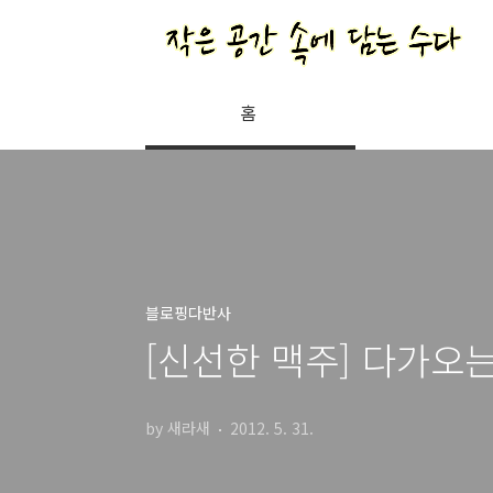
본문 바로가기
홈
블로핑다반사
[신선한 맥주] 다가오
by 새라새
2012. 5. 31.