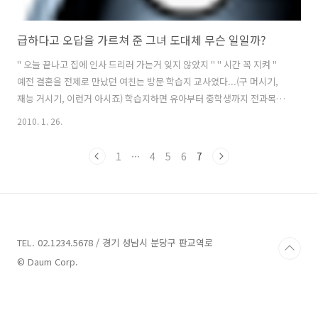
급하다고 오답을 가르쳐 준 그녀 도대체 무슨 일일까?
" 오늘 끝나고 집에 인사 드리러 가는거 잊지 않았지 " " 시간 꼭 지켜 "
예전 결혼을 전제로 만났던 여친는 방문 학습지 교사였다...(구 머시기,
재능 거시기, 이런거 아시죠) 학습지하면 유아부터 중학생까지 전과목을
중심으로 가르치는 종합학습지와 영어만 전문으로 하는 전문학습지로
2010. 1. 26.
구분이 되어 지금은 모르겠지만 그때만해도 학부형들에게는 필수 과외
항목이라 해도 과언이 아니였다 . 여친이 하는일은 영어전문 학습지 가정
1
···
4
5
6
7
교사.. 하루에 보통 30구좌 이상을 관리하는 3년차 베테랑 우수교사였
다. 여친과 어머니의 첫 만남이 약속되었있던 그날 엉뚱하게도 베테랑 교
사로서는 치욕스럽고 부끄러운 실수를 저지르고 만것이다. 하루 30구좌
이상을 관리하다보면 보통 밤 9시가 다 되어서야 하루수업이 마무리되는
데 그날은 어머..
TEL. 02.1234.5678 / 경기 성남시 분당구 판교역로
© Daum Corp.