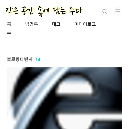
본문 바로가기
홈
방명록
태그
미디어로그
블로핑다반사
73