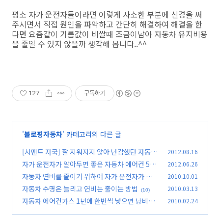
평소 자가 운전자들이라면 이렇게 사소한 부분에 신경을 써
주시면서 직접 원인을 파악하고 간단히 해결하여 해결을 한
다면 요즘같이 기름값이 비쌀때 조금이남아 자동차 유지비용
을 줄일 수 있지 않을까 생각해 봅니다..^^
127
구독하기
'
블로핑자동차
' 카테고리의 다른 글
[시멘트 자국] 잘 지워지지 않아 난감했던 자동차
2012.08.16
에 묻은 시멘트 자국 제거방법
자가 운전자가 알아두면 좋은 자동차 에어컨 5가
2012.06.26
(23)
지 자가진단 방법
자동차 연비를 줄이기 위하여 자가 운전자가 지켜
2010.10.01
(31)
야 할 7가지 습관
자동차 수명은 늘리고 연비는 줄이는 방법
2010.03.13
(40)
(10)
자동차 에어컨가스 1년에 한번씩 넣으면 낭비인
2010.02.24
이유
(44)