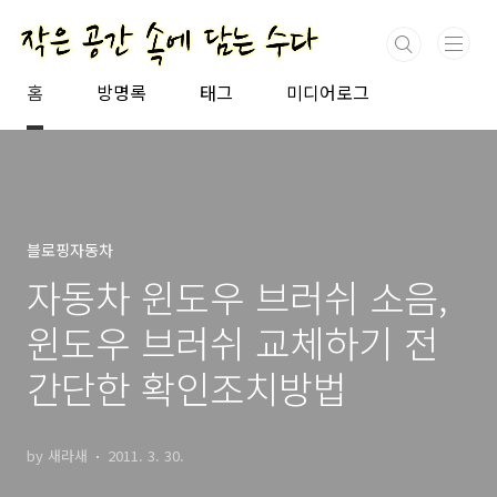
본문 바로가기
홈
방명록
태그
미디어로그
블로핑자동차
자동차 윈도우 브러쉬 소음,
윈도우 브러쉬 교체하기 전
간단한 확인조치방법
by 새라새
2011. 3. 30.