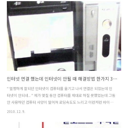
기쁜소식과 함께 소중한 이웃님들의 축하 인사말씀을 보게되어 이렇게
글로서 인사를 드리고자 몇자 남겨 봅니다.. 정말 감사합니다.. 그리고 앞
으로 더욱 더 잔머리를 팍~ 팍~ 굴려서 조금이라도 많은 분들께 도움을
드려야 겠다는 생각을 해봅니다. 처음 블로그를 할때만 하더라도 컴맹의
입장에서는 무진장 어렵고 힘들기만 했었던 기억이 있습니다. 하지만 소
신을 가지고 나만..
인터넷 연결 했는데 인터넷이 안될 때 해결방법 한가지 3DP Net 랜카드 드라이브 설치
" 멀쩡하게 잘되던 인터넷이 컴퓨터를 옮기고 나서 연결은 되었는데 인
터넷이 안되네.. " 제가 몇칠 동안 컴퓨터를 제대로 하질 못했었는데 그동
안 사용하던 컴퓨터 사양이 떨어져 로딩속도도 느리고 이런저런 바이러
스 때문에 새로 컴퓨터를 알아보던 중 친구가 사용하지 않는 컴퓨터 본체
2010. 12. 9.
하나가 있다고해서 새라새가 가져 오기로 했습니다. 오른쪽이 이전까지
저와 동고동락했던 삼성컴퓨터이고 바로 옆에 있는게 이번에 저희집으