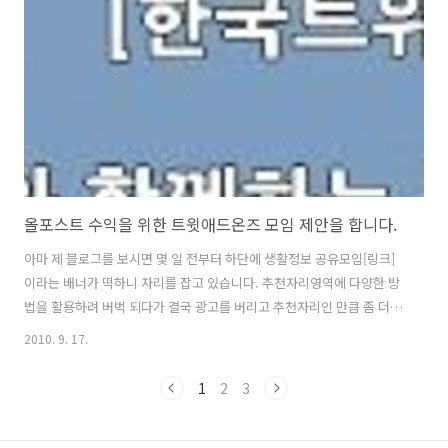
젯을 이용 대체하여 노출된 모습입니다. 우선 올포스트 칼럼리스트로써
올포스트에 가입이 되어 있다면 로그인을 하시고 상단 메뉴바 맨 우측에
있는 위젯메뉴로 들어 갑니다. 위젯메뉴로 들어가시면 죄축에 여러가지
올포스트 위젯이 있는데 그 중에서 빨간..
올포스트 수익을 위한 트윗애드온즈 모임 제안을 합니다.
아마 제 블로그를 보시면 몇 일 전부터 하단에 생활정보 공유모임[링크]
이라는 배너가 떡하니 자리를 잡고 있습니다. 추천자리영역에 다양한 방
법을 활용하려 버벅 되다가 결국 광고를 버리고 추천자리인 만큼 좀 더
이웃들과 새로운 소통을 하기 위하여 만들어 봤습니다. 아마도 트위터를
2010. 9. 17.
하시는 분들이라면 트윗애드온즈에 대해서 잘 아실꺼라 생각하고 자세
한 설명을 생략했으나 애드온즈에 들어가시면 어떠한 곳인지 쉽게 아실
1
2
3
수 있습니다. 블로그를 하면서 자연스럽게 수익모델을 만나고 그로인해
많은 금액이든 적은 금액이든 수익이 발생하게 되다보니 저도 사람인지