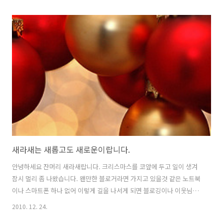
대비하여 관련 백신을 내려 받아야 한다고 하는데.. 5시가 넘은 시각에
접속을 하려 하여도 순간적인 많은 접속자로 인하여 접속이 잘 되지 않
아.. 이곳 저곳 찾던중 한국인터넷진흥원의 PC점검을 통해 보호나라에
서 확인할 수 있듯이 인터넷 사용자들의 PC가 좀비PC인지 바로 확인을
해보실 수 있습니다.
http://www.boho.or.kr/pccheck/pcch_03.jsp?page_id=3 위 링
크로 들어 가시면... 자신..
새라새는 새롭고도 새로운이랍니다.
안녕하세요 잔머리 새라새랍니다. 크리스마스를 코앞에 두고 일이 생겨
잠시 멀리 좀 나왔습니다. 왠만한 블로거라면 가지고 있을것 같은 노트북
이나 스마트폰 하나 없어 이렇게 길을 나서게 되면 블로깅이나 이웃님들
소식과 인사를 드리지 못하게 되는데 오늘 일을 마무리하고 집으로 돌아
2010. 12. 24.
가기전 잠시 시간이 되어 PC방에 들어와 블로그를 열어본 순간 꿈같은