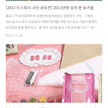
[2013 티스토리 사진 공모전] 2012년에 담아 본 늦가을
블로그가 잊어질까하여 오랜만에 들어와보니 썰렁함이 가득.. 그래서
2013년 티스토리 사진공모 이벤트 참여를 위해 지난 늦은 가을의 풍경이
담겨있던 폰을 확인하고.. 몇 장의 사진을 블로그에 담아 봅니다.^^ 호수
에 담긴 낙엽과 가을하늘 이건 그냥... 뭐라 말해야 할지는 모르겠지만...
2012. 11. 24.
알 수 없는 느낌이 있지 않나??? 반짝반짝...^^ 폰카라 아쉽다... 직접 봤
을때 나름 이뻐서 담아봤는데... 가을이 지나가면서 농촌의 풍경들도 싸
늘해 보인다.. 2012년을 마무리하는 내 마음도 춥기만 하다..ㅜ.ㅜ