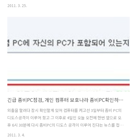
다른 소통의 폭을 넓힐 수 있는 기회로 추천릴레이, 숨은 블로그 고수찾
2011. 3. 25.
기라는 바톤릴레이가 한창 이루어 지고 있는것 같습니다. 그리고 드뎌 새
라새에게도 그 즐거움을 다시한번 느낄 수 있는 기회가 이웃이신 에버그
린님과 이베이 날다님 덕분에 생겨 이렇게 임무수행(?)을 즐겁게 하게 되
었네요^^ 이 영광(?)을 주신 에버그린님과 이베이 날다님에게 다시한번
감사하다는 말씀 전해 드리며... 아침을 즐겁게 열어 주시는 에버그린님
블로그 마실 가실분은 http://1evergreen.tistory.com/ 로....
긴급 좀비PC점검, 개인 컴퓨터 보호나라 좀비PC확인하고 치료하세요
외출을 할려다 잠시 확인할게 있어 컴퓨터를 켜고선 3일부터 좀비 PC의
디도스공격이 이루어 졌고 그 이후로 4일인 오늘 오전에 한번 앞으로 오
후 6시 30분에 다시 좀비PC의 디도스 공격이 이루어 진다는 뉴스를 접하
게 되었네요 각종 검색에 나와 있는 내용을 보니 보호나라에서 좀비PC에
2011. 3. 4.