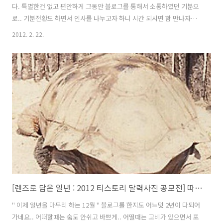
다. 특별한건 없고 편안하게 그동안 블로그를 통해서 소통하였던 기분으
로.. 기분전환도 하면서 인사를 나누고자 하니 시간 되시면 함 만나자구
요.^^ 기본적인 모임 공지는 아래 에버그린님과 함께 정한 내용을 보시
2012. 2. 22.
고 참고 하시고요. 모임에 대한 문의나 참여의사는 댓글로 남겨 주시기
바랍니다. 참고로 모임인원과 참여자는 현장에서 확인....ㅎㅎㅎ 저도 누
가누가 나오실지 무척 궁금하거든요..^^ 그럼 맛있는 점심식사들 하세요
^^
[렌즈로 담은 일년 : 2012 티스토리 달력사진 공모전] 따뜻한 봄 햇살이 거북이 등에 가득..
" 이제 일년을 마무리 하는 12월 " 블로그를 한지도 어느덧 2년이 다되어
가네요.. 어떠할때는 숨도 안쉬고 바쁘게.. 어떨때는 고비가 있으면서 포