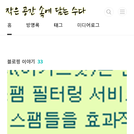
본문 바로가기
홈
방명록
태그
미디어로그
블로핑 이야기
33